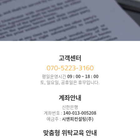
고객센터
070-5223-3160
평일운영시간
09 : 00 ~ 18 : 00
토, 일요일, 공휴일은 휴무입니다.
계좌안내
신한은행
계좌번호 :
140-013-005208
예금주 :
시앤피컨설팅(주)
맞춤형 위탁교육 안내